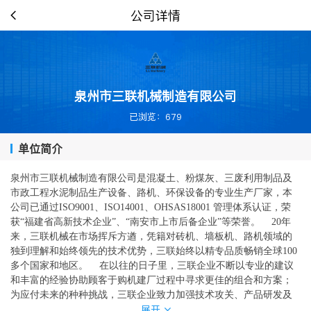
公司详情
泉州市三联机械制造有限公司
已浏览：679
单位简介
泉州市三联机械制造有限公司是混凝土、粉煤灰、三废利用制品及
市政工程水泥制品生产设备、路机、环保设备的专业生产厂家，本
公司已通过ISO9001、ISO14001、OHSAS18001 管理体系认证，荣
获“福建省高新技术企业”、“南安市上市后备企业”等荣誉。 20年
来，三联机械在市场挥斥方遒，凭籍对砖机、墙板机、路机领域的
独到理解和始终领先的技术优势，三联始终以精专品质畅销全球100
多个国家和地区。 在以往的日子里，三联企业不断以专业的建议
和丰富的经验协助顾客于购机建厂过程中寻求更佳的组合和方案；
为应付未来的种种挑战，三联企业致力加强技术攻关、产品研发及
展开
进一步完善服务网络以满足顾客不同的需求。 在今后的日子里，