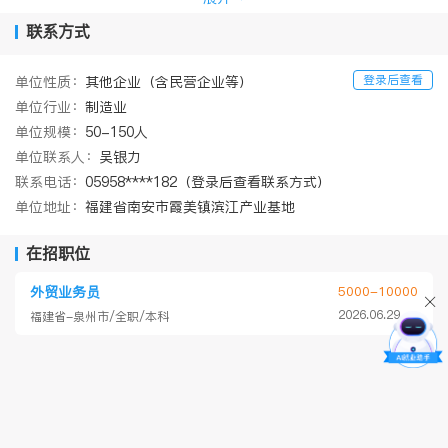
三联传承优秀的企业理念，致力于公司、客户和员工的共同发展！
联系方式
公司环境优美，交通方便，同时，公司还为员工提供以下福利：1、
员工宿舍：两人一间，宿舍配有电视、热水器、空调、无线网络；
登录后查看
单位性质：
其他企业（含民营企业等）
2、公司提供洗衣机，方便员工日常工作生活；3、员工活动室：台
球桌、乒乓球桌、图书室等供员工放松娱乐；4、公司每逢重大节假
单位行业：
制造业
日，均有发放节日费用；员工生日均发放生日补助。5、公司每月20
单位规模：
50-150人
日准时发放工资。
单位联系人：
吴银力
联系电话：
05958****182（登录后查看联系方式）
单位地址：
福建省南安市霞美镇滨江产业基地
在招职位
外贸业务员
5000-10000
2026.06.29
福建省-泉州市/全职/本科