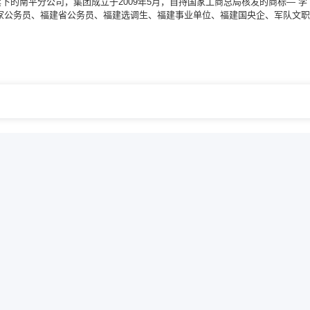
的南平分公司，集团成立于2009年5月，自持国家工商总局核发的商标—“学
家公务员、福建省公务员、福建选调生、福建事业单位、福建国央企、军队文职