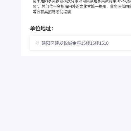
南平建阳学昊教育科技有限公司属福建学昊教育集团公司旗下
昊”，总部位于名扬海内外的文化古城—福州，业务涵盖国
等公职类招聘考试培训
单位地址：
建阳区建发悦城金座15楼15楼1510