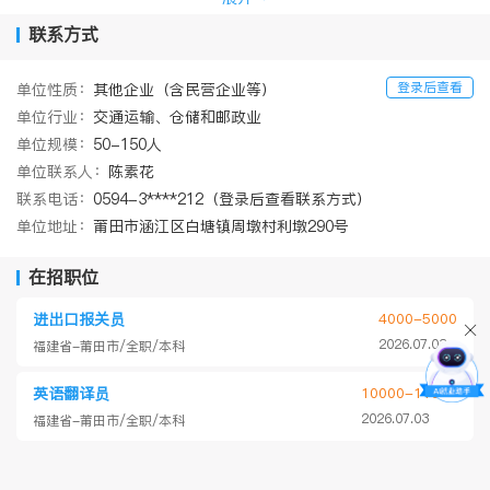
建造了符合标准的办公楼及仓库；2022年5月投
联系方式
入使用。公司具有健全的管理制度、专业的操
作队伍和完整的承运方式。
登录后查看
单位性质：
其他企业（含民营企业等）
本公司秉承
“不求利润最高，但求服务最
单位行业：
交通运输、仓储和邮政业
佳“的理念。公司现拥有各种大中型运输车辆
单位规模：
50-150人
7
0
单位联系人：
陈素花
多辆（平板车40多辆，
槽灌车
10辆、
小、中型
联系电话：
0594-3****212（登录后查看联系方式）
车辆
20辆）适用于各个场所进出。本公司提供
单位地址：
莆田市涵江区白塘镇周墩村利墩290号
国内、国际海运、铁运、空运；国内货物公路
在招职位
整车运输、零担运输、配套专业的仓储（面积
约2万多平米）、上门揽货及送货上门服务，提
进出口报关员
4000-5000
2026.07.03
福建省-莆田市/全职/本科
供门到门、代收货款、签回单、零担整车等业
务。提供质优、价廉面向全国服务的物流。
英语翻译员
10000-11000
2026.07.03
福建省-莆田市/全职/本科