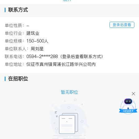
江苏华劳建筑工程有限公司成立于
2001年4月，是中国
联系方式
核工业华兴建设有限公司的重要业务配套公司，公司在册职
工4000多人，公司拥有各类专业技术人员及管理人员400余
登录后查看
单位性质：
-
人，拥有一支工种齐全、施工经验丰富的产业工人队伍。
单位行业：
建筑业
公司注册资本金
1000万元，主要从事劳务分包和服务外
单位规模：
150-500人
包业务，已取得砌筑等10项劳务分包资质、模板脚手架资质
单位联系人：
周刘星
以及劳务派遣业务许可。
联系电话：
0594-2****288（登录后查看联系方式）
公司成立以来，主要从事核电劳务施工和工业与民用建
单位地址：
仪征市真州镇胥浦长江路华兴公司内
筑的劳务分包业务。在核电施工方面，以打造核电产业工人
在招职位
为已任，参与了由华兴公司承建的所有核电工程的劳务分包
业务和服务外包业务，以及大部分的民用工程。公司连续
5
暂无职位
年荣获江苏省优秀劳务企业，在员工队伍建设、承包能力和
管理水平等方面有了长足的发展。
我公司秉承
“共建共享”的企业文化，坚持“质量第一、
优质服务”的宗旨，牢固树立“业主至上、诚信经营”的理
念。江苏华劳建筑工程有限公司愿在未来的日子里与各界朋
友携手共进，共创美好未来。