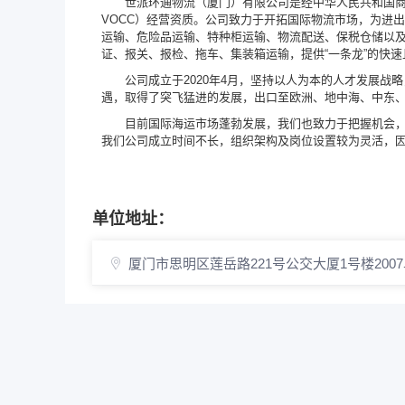
世派环通物流（厦门）有限公司是经中华人民共和国
VOCC）经营资质。公司致力于开拓国际物流市场，为进
运输、危险品运输、特种柜运输、物流配送、保税仓储以
证、报关、报检、拖车、集装箱运输，提供“一条龙”的快
公司成立于2020年4月，坚持以人为本的人才发展
遇，取得了突飞猛进的发展，出口至欧洲、地中海、中东
目前国际海运市场蓬勃发展，我们也致力于把握机会
我们公司成立时间不长，组织架构及岗位设置较为灵活，
单位地址：
厦门市思明区莲岳路221号公交大厦1号楼200