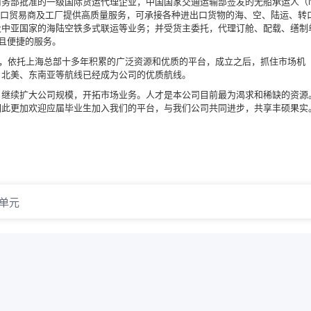
商务部批准的一级国际货运代理企业，中国国家交通运输部签发的无船承运人（
出口贸易商及工厂提供高质量服务，可承接各种进出口货物的海、空、陆运、转
及中亚国家的海陆空铁多式联运等业务；并受货主委托，代理订舱、配载、缮制
速且便捷的服务。
战略，依托上海总部十多年积累的广泛资源和优质的平台，成立之后，抓住市场机
、北美、东南亚等航线已经成为公司的优质航线。
，继续扩大公司规模，开拓市场业务。人才是本公司目前最为渴求和稀缺的资源
因此更加欢迎应届毕业生加入我们的平台，与我们公司共同进步，共享丰硕果实
7单元