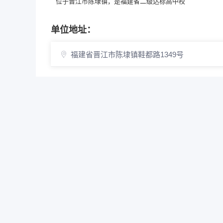
位于晋江市陈埭镇，是福建省二级达标高中校
单位地址：
福建省晋江市陈埭镇鞋都路1349号