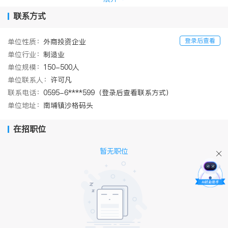
食用油、大米、面粉、挂面、调味品、食品饮料、餐饮产品、食品
原辅料、饲料原料、油脂科技等诸多领域。与此同时集团在国内建
联系方式
立了网点广泛、点面结合、渠道畅通的营销网络，为广大消费者提
供全方位服务。
登录后查看
单位性质：
外商投资企业
单位行业：
制造业
单位规模：
150-500人
单位联系人：
许可凡
联系电话：
0595-6****599（登录后查看联系方式）
单位地址：
南埔镇沙格码头
在招职位
暂无职位