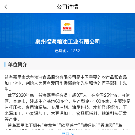
公司详情
泉州福海粮油工业有限公司
已浏览：1262
单位简介
益海嘉里金龙鱼粮油食品股份有限公司是中国重要的农产品和食品
加工企业，创始人为著名爱国华侨郭鹤年先生和他的侄子郭孔丰先
生。
截至2020年底，益海嘉里拥有员工超3万人，在全国25个省、自治
区、直辖市，建成生产基地60多个，生产型企业100多家，主要涉足
油籽压榨、食用油精炼、专用油脂、油脂科技、水稻循环经济、玉
米深加工、小麦深加工、大豆深加工、食品原辅料、粮油科技研发
等产业。
益海嘉里旗下拥有“金龙鱼”“欧丽薇兰”“胡姬花”“香满园”“海
皇”“金味”“丰苑”“锐龙”“洁劲100”等知名品牌，产品涵盖了小包装
展开