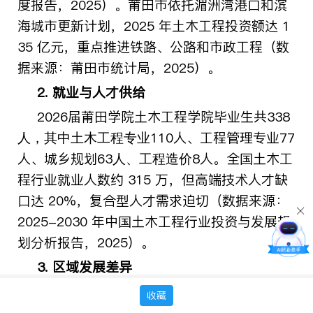
度报告，2025）。莆田市依托湄洲湾港口和滨
海城市更新计划，2025 年土木工程投资额达 1
35 亿元，重点推进铁路、公路和市政工程（数
据来源：莆田市统计局，2025）。
2. 就业与人才供给
2026届莆田学院土木工程学院毕业生共3
38
1
1
0人、工程管理专业7
7
人，其中土木工程专业
人、城乡规划
63
8人。全国土木工
人、工程造价
程行业就业人数约 315 万，但高端技术人才缺
口达 20%，复合型人才需求迫切（数据来源：
2025-2030 年中国土木工程行业投资与发展规
划分析报告，2025）。
3. 区域发展差异
东部沿海地区仍是就业主阵地，但中西部和
收藏
县域市场增速显著。莆田市受
“闽东北协同发展