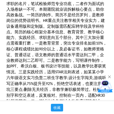
求职的名片，笔试检验师范专业功底，二者作为面试的
入场卷缺一不可。本期莆
院就业说拆解核心要点，助你
高效备战。一简历的制作。简历不是经历罗列，是教师
岗位的优势说明书。
重点关注教学相关专业实力，建
HR
议备通用版和定制版。定制版需匹配应聘学段及学科特
点。简历的核心框架分基本信息、教育背景、教学核心
能力、实践经历、求职意向五个部分。其中三大加分重
点需着重打磨，一是教育背景
，
突出专业排名如前
，
10%
核心课程成绩比如
分以上
，及
必备证书，如教师资格
90
证、普通话证，语文教师的普通话水平需达到二甲，企
业教师达到二乙即可。二是教学能力，写明课件制作，
如
、
希沃
白板、板书设计等技能，以及教学比赛获奖
PPT
情况。三是实践经历，适用
法则表述，如某某小学
STAR
六年级语文实习负责二班生字教学
设计生字闯关
游戏听
,
,
写正确率从
提升至
，拒绝空话表述，也要注意避
75%
92%
坑三要点
删除无关经历，非教学兼职极简带过。杜绝错
:
别字和空泛表述，反复核对。控制在一页内，适配
HR30
秒筛选节奏。
二
、笔试的准备笔试全称教育招聘考试，
核心考专业知识和教育综合知识两大模块，地区不同略
收藏
有差异，但考点固定，针对性复习可大幅提分。笔试重