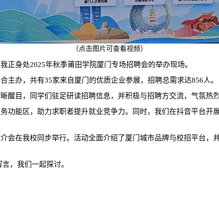
（点击图片可查看视频）
。我正身处
2025年秋季莆田学院厦门专场招聘会的举办现场。
联合主办
，共有
35家来自厦门的优质企业参展
，招聘总需求达
856人
。
清晰醒目
，同学们驻足研读招聘信息，并积极与招聘方交流，气氛热
服务功能区
，助力求职者提升就业竞争力。
同时，我们在抖音平台开
推介会在我校同步举行。活动全面介绍了厦门城市品牌与校招平台，
留言，我们一起探讨。