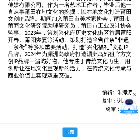
传媒有限公司。作为一名艺术工作者，毕业后他一
直从事莆田在地文化的挖掘，以在地文化打造莆田
文创
品牌。期间加入莆田市美术家协会，莆田市
IP
莆商文化研究院助理研究员，莆田市工业设计协会
莆阳
监事。
年，策划兴化府历史文化街区首届
2023
开春、莆阳爽夏等活动，策划打造全省首条“非遗
一条街”等多项重要活动，打造“兴化福礼”
文创
IP
品牌。
年为湄洲岛政府打造湄洲岛妈祖官方文
2024
—湄屿好物，他专注于传统文化再生，用
创
品牌
IP
创新让在地文化重现新的活力，在传统文化传承与
商业价值上实现双重突破。
编辑：朱海涛
复审：谢欣烨
终审： 陈晨
收藏