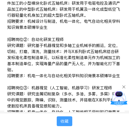
件加工的小型模块化卧式五轴机床；研发用于电驱电控及通讯产
品加工的中型卧式五轴机床；研发用于机翼及一体化成型低空飞
行器轻量化机身加工的超大型卧式五轴机床。
招聘要求：机械设计与制造，机电一体化，电气自动化相关学科
知识背景本硕博毕业生
招聘岗位②：自动化研发工程师
研究课题：研究基于机器视觉和多轴工业机械手的搬运，定位，
切削，打磨，清洗，测量技术；并与X系列卧式五轴机床结合研
发标准化柔性制造单元，以标准化柔性制造单元作为机械加工的
基本制造单位，实现海量产品的量产无人化，并为智能化打下基
础。
招聘要求：机电一体化与自动化相关学科知识背景本硕博毕业生
招聘岗位③：机器视觉（人工智能，机器学习）研发工程师
研究课题：研究金属切削复杂（多水，多油，多雾，多屑）环境
中的视觉跟踪，降噪，识别，测量技术，并搭载在X系列平台，
使数控机床具备视觉感知能力。
招聘要求：机电一体化，自动化，人工智能相关学科知识背景本
硕博毕业生
收藏