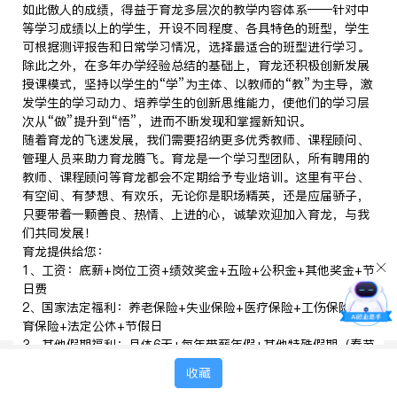
如此傲人的成绩，得益于育龙多层次的教学内容体系——针对中
等学习成绩以上的学生，开设不同程度、各具特色的班型，学生
可根据测评报告和日常学习情况，选择最适合的班型进行学习。
除此之外，在多年办学经验总结的基础上，育龙还积极创新发展
授课模式，坚持以学生的“学”为主体、以教师的“教”为主导，激
发学生的学习动力、培养学生的创新思维能力，使他们的学习层
次从“做”提升到“悟”，进而不断发现和掌握新知识。
随着育龙的飞速发展，我们需要招纳更多优秀教师、课程顾问、
管理人员来助力育龙腾飞。育龙是一个学习型团队，所有聘用的
教师、课程顾问等育龙都会不定期给予专业培训。这里有平台、
有空间、有梦想、有欢乐，无论你是职场精英，还是应届骄子，
只要带着一颗善良、热情、上进的心，诚挚欢迎加入育龙，与我
们共同发展！
育龙提供给您：
1、工资：底薪+岗位工资+绩效奖金+五险+公积金+其他奖金+节
日费
2、国家法定福利：养老保险+失业保险+医疗保险+工伤保险+生
育保险+法定公休+节假日
3、其他假期福利：月休6天+每年带薪年假+其他特殊假期（春节
放假9~11天）+婚假+产假+丧假
收藏
4、职业发展福利＝教师岗前专业培训+带薪进修培训+内部转岗