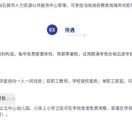
由石狮市人力资源公共服务中心管理，可参加当地政府教育局每年的职
0
3
待遇
福利构成。
每年免费健康体检、带薪寒暑假，试用期满考核合格后逐年
提供套房内一人一间住房；
双职工教师，学校提供套房；
单职工家庭，
01:54
质公立中心幼儿园，小孩上小学之前可在学校食堂免费用餐，家属在学
用）。