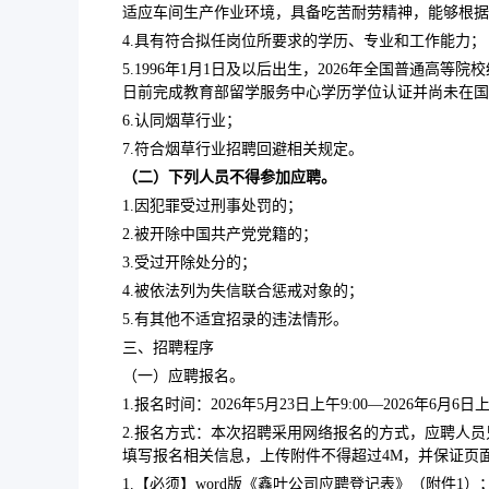
适应车间生产作业环境，具备吃苦耐劳精神，能够根据
4.具有符合拟任岗位所要求的学历、专业和工作能力
5.1996年1月1日及以后出生，2026年全国普通高等院
日前完成教育部留学服务中心学历学位认证并尚未在国
6.认同烟草行业；
7.符合烟草行业招聘回避相关规定。
（二）下列人员不得参加应聘。
1.因犯罪受过刑事处罚的；
2.被开除中国共产党党籍的；
3.受过开除处分的；
4.被依法列为失信联合惩戒对象的；
5.有其他不适宜招录的违法情形。
三、招聘程序
（一）应聘报名。
1.报名时间：2026年5月23日上午9:00—2026年
2.报名方式：本次招聘采用网络报名的方式，应聘人员只能
填写报名相关信息，上传附件不得超过4M，并保证页
1.【必须】word版《鑫叶公司应聘登记表》（附件1）