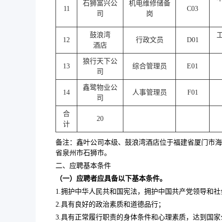
石狮富兴公
机电维修储备
11
C03
司
岗
鼓浪湾
12
行政文员
D01
酒店
狼行天下公
13
综合管理员
E01
司
鑫鹭物业公
14
人事管理员
F01
司
合
20
计
备注：鑫叶公司本级、鼓浪湾酒店位于福建省厦门市海
省泉州市石狮市。
二、应聘基本条件
（一）
应聘者
应具备以下基本条件。
1.拥护中华人民共和国宪法，拥护中国共产党领导和
2.具有良好的政治素质和道德品行；
3.具有正常履行职责的身体条件和心理素质，达到国