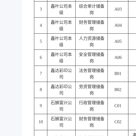
鑫叶公司本
综合审计储备
3
A03
级
岗
鑫叶公司本
财务管理储备
4
A04
级
岗
鑫叶公司本
人力资源储备
5
A05
级
岗
鑫叶公司本
安全管理储备
6
A06
级
岗
鑫达彩印公
法务管理储备
7
B01
司
岗
鑫达彩印公
劳资管理储备
8
B02
司
岗
石狮富兴公
行政管理储备
9
C01
司
岗
石狮富兴公
财务管理储备
10
C02
司
岗