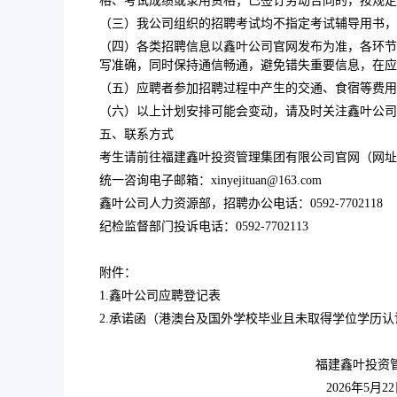
格、考试成绩或录用资格；已签订劳动合同的，按规定
（三）我公司组织的招聘考试均不指定考试辅导用书，
（四）各类招聘信息以鑫叶公司官网发布为准，各环节
写准确，同时保持通信畅通，避免错失重要信息，在应
（五）应聘者参加招聘过程中产生的交通、食宿等费用
（六）以上计划安排可能会变动，请及时关注鑫叶公司
五、联系方式
考生请前往福建鑫叶投资管理集团有限公司官网（网址：https:
统一咨询电子邮箱：xinyejituan@163.com
鑫叶公司人力资源部，招聘办公电话：0592-7702118
纪检监督部门投诉电话：0592-7702113
附件：
1.鑫叶公司应聘登记表
2.承诺函（港澳台及国外学校毕业且未取得学位学历
福建鑫叶投资管理集团
2026年5月22