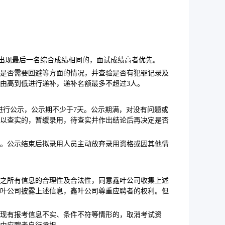
若出现最后一名综合成绩相同的，面试成绩高者优先。
是否需要回避等方面的情况，并查验是否有犯罪记录及
由高到低进行递补，递补名额最多不超过3人。
.cn/）进行公示，公示期不少于7天。公示期满，对没有问题或
以查实的，暂缓录用，待查实并作出结论后再决定是否
。公示结束后拟录用人员主动放弃录用资格或因其他情
之所有信息的合理性及合法性，同意鑫叶公司收集上述
叶公司披露上述信息，鑫叶公司尊重应聘者的权利。但
现有报考信息不实、条件不符等情形的，取消考试资