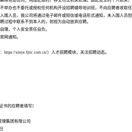
解除劳动合同；构成犯罪的，移交司法机关处理。由此发生的个人损失，
不举办也不委托或授权任何机构开设招聘辅导培训班，不向应聘者收取任
入围人员，我公司将通过电子邮件或短信或电话形式通知，未入围人员恕
聘过程中联系不到本人的，则视为自动放弃应聘。
自理，个人安全责任自负。
官网通知。
//xinye.fjtic.com.cn/）人才招聘模块，关注招聘动态。
认证书的应聘者填写）
有限公司
日