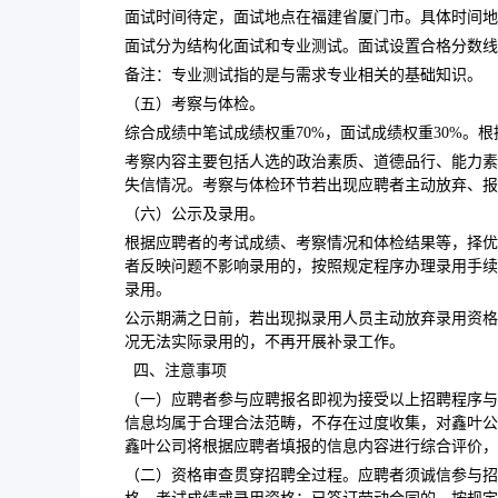
面试时间待定，面试地点在福建省厦门市。具体时间地
面试分为结构化面试和专业测试。面试设置合格分数线7
备注：专业测试指的是与需求专业相关的基础知识。
（五）考察与体检。
综合成绩中笔试成绩权重70%，面试成绩权重30%
考察内容主要包括人选的政治素质、道德品行、能力素
失信情况。考察与体检环节若出现应聘者主动放弃、报
（六）公示及录用。
根据应聘者的考试成绩、考察情况和体检结果等，择优确定拟录用
者反映问题不影响录用的，按照规定程序办理录用手续
录用。
公示期满之日前，若出现拟录用人员主动放弃录用资格
况无法实际录用的，不再开展补录工作。
四、注意事项
（一）应聘者参与应聘报名即视为接受以上招聘程序与
信息均属于合理合法范畴，不存在过度收集，对鑫叶公
鑫叶公司将根据应聘者填报的信息内容进行综合评价，
（二）资格审查贯穿招聘全过程。应聘者须诚信参与招