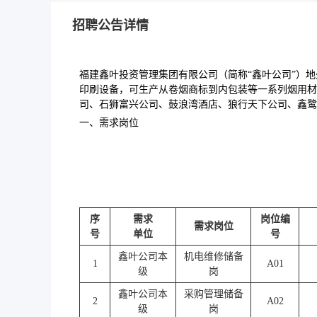
招聘公告详情
福建鑫叶投资管理集团有限公司（简称“鑫叶公司”）
印刷设备，可生产从卷烟商标到内包装等一系列烟用材
司、石狮富兴公司、鼓浪湾酒店、狼行天下公司、鑫鹭
一、需求岗位
序
需求
岗位编
需求岗位
号
单位
号
鑫叶公司本
机电维修储备
1
A01
级
岗
鑫叶公司本
采购管理储备
2
A02
级
岗