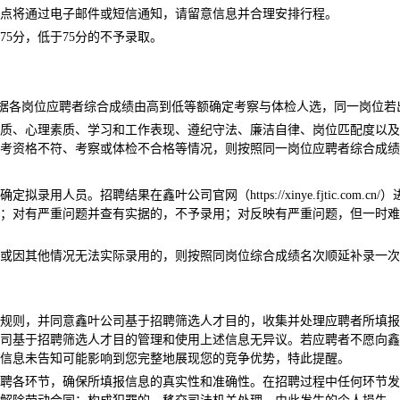
点将通过电子邮件或短信通知，请留意信息并合理安排行程。
5分，低于75分的不予录取。
。根据各岗位应聘者综合成绩由高到低等额确定考察与体检人选，同一岗位
质、心理素质、学习和工作表现、遵纪守法、廉洁自律、岗位匹配度以及
考资格不符、考察或体检不合格等情况，则按照同一岗位应聘者综合成绩
人员。招聘结果在鑫叶公司官网（https://xinye.fjtic.com
；对有严重问题并查有实据的，不予录用；对反映有严重问题，但一时难
或因其他情况无法实际录用的，则按照同岗位综合成绩名次顺延补录一次
规则，并同意鑫叶公司基于招聘筛选人才目的，收集并处理应聘者所填报
司基于招聘筛选人才目的管理和使用上述信息无异议。若应聘者不愿向鑫
信息未告知可能影响到您完整地展现您的竞争优势，特此提醒。
聘各环节，确保所填报信息的真实性和准确性。在招聘过程中任何环节发