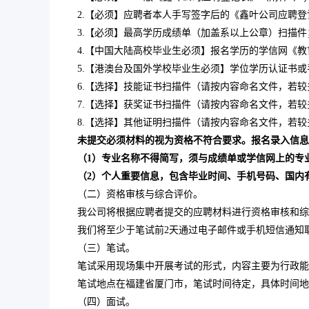
2.【必须】应聘者本人手写签字后的《鑫叶公司应聘登
3.【必须】最高学历成绩单（加盖系以上公章）扫描件
4.【中国大陆高校毕业生必须】报名学历的学信网《教
5.【港澳台及国外学校毕业生必须】学位学历认证书或
6.【选择】技能证书扫描件（请按内容命名文件，若较
7.【选择】获奖证书扫描件（请按内容命名文件，若较
8.【选择】其他证明扫描件（请按内容命名文件，若较
未提交必须材料的视为资格不符合要求。
报名录入信息
（1）专业名称不得简写，须与成绩单
或学信网上的
专
（2）个人重要信息，包含毕业时间、手机号码、
国内
（二）资格审核与综合评价。
我公司将根据应聘者提交的应聘材料进行资格审核和综
我们将至少于笔试前2天通过电子邮件或手机短信通知
（三）笔试。
笔试采用现场集中开展考试的形式，内容主要为行政能
笔试地点在福建省厦门市，笔试时间待定，具体时间地
（四）面试。