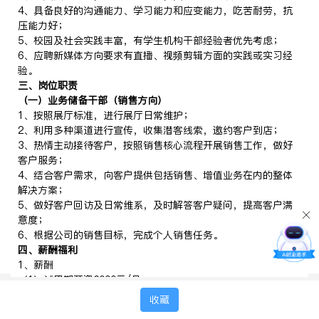
4、具备良好的沟通能力、学习能力和应变能力，吃苦耐劳，抗
压能力好；
5、校园及社会实践丰富，有学生机构干部经验者优先考虑；
6、应聘新媒体方向要求有直播、视频剪辑方面的实践或实习经
验。
三、
岗位
职责
（一）业务储备干部（销售方向）
1、按照展厅标准，进行展厅日常维护；
2、利用多种渠道进行宣传，收集潜客线索，邀约客户到店；
3、热情主动接待客户，按照销售核心流程开展销售工作，做好
客户服务；
4、结合客户需求，向客户提供包括销售、增值业务在内的整体
解决方案；
5、做好客户回访及日常维系，及时解答客户疑问，提高客户满
意度；
6、根据公司的销售目标，完成个人销售任务。
四
、薪酬福利
1、薪酬
（1）试用期薪资6000元/月；
（2）转正后薪资为底薪+业绩提成，上不封顶，转正第一年设置
收藏
薪资保护，让新人在挑战自我的同时，拥有安心的保障。