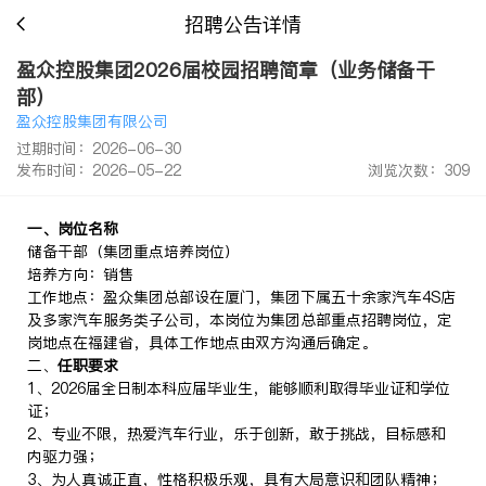
招聘公告详情
盈众控股集团2026届校园招聘简章（业务储备干
部）
盈众控股集团有限公司
过期时间：2026-06-30
发布时间：2026-05-22
浏览次数：309
一、岗位名称
储备干部（集团重点培养岗位）
培养方向：销售
工作地点：盈众集团总部设在厦门，集团下属五十余家汽车4S店
及多家汽车服务类子公司，本岗位为集团总部重点招聘岗位，定
岗地点在福建省，具体工作地点由双方沟通后确定。
二、
任职
要求
1、2026届全日制本科应届毕业生，能够顺利取得毕业证和学位
证；
2、专业不限，热爱汽车行业，乐于创新，敢于挑战，目标感和
内驱力强；
3、为人真诚正直，性格积极乐观，具有大局意识和团队精神；