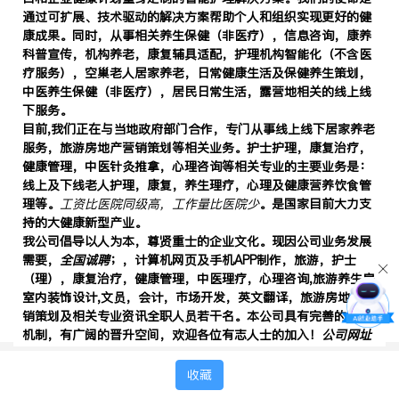
通过可扩展、技术驱动的解决方案帮助个人和组织实现更好的健
康成果。
同时，从事
相关养生保健（非医疗），信息咨询，康养
科普宣传，机构养老，康复辅具适配，护理机构智能化（不含医
疗服务），空巢老人居家养老，日常健康生活及
保健
养
生
策划，
中医养生保健（非医疗），居民日常生活，露营地相关
的线上线
下
服务
。
目前,
我们
正在
与当地政府部门合作，专门从事线上线下居家养老
服务，旅游房地产
营销策划等相关业务
。护士
护理
，康复治疗，
健康管理，中医
针灸推拿
，心理咨询等相关专业的主要业务是：
线上及下线老人护理，康复，养生理疗，心理及健康营养饮食管
理等。
工资比医院同级高，工作量比医院少
。是国家目前大力支
持的大健康新型产业。
我公司倡导以人为本，尊贤重士的企业文化。现因公司业务发展
需要，
全国
诚聘
；，计算机网页及手机APP制作，旅游，护士
（理），康复治疗，健康管理，中医
理疗
，心理咨询,旅游养生房
室内装饰设计,文员，会计，市场开发，英文翻译，
旅游房地产
营
销
策划
及相关专业资讯全职人员若干名。本公司具有完善的培训
机制，有广阔的晋升空间，欢迎各位有志人士的加入！
公司网址
https://healthpal24.com
收藏
A,
招聘特点：