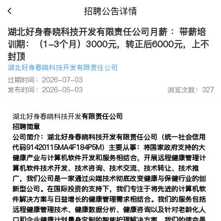
招聘公告详情
湖北好身春晓科技开发有限责任公司月薪 ：带薪培
训期：（1-3个月）3000元，转正后6000元，上不
封顶
湖北好身春晓科技开发有限责任公司
过期时间：2026-07-03
发布时间：2026-05-03
浏览次数：327
湖北好身春晓科技开发
有限责任公司
招聘简章
公司简介：
湖北好身春晓科技开发有限责任公司（统一社会信用
代码
91420115MA4F184P5M
）
主要从事
：将国家政府支持的大
健康产业与
计算机软件开发和服务
相结合
，
开展
远程健康管理
计
算机软件
技术开发、技术咨询、技术交流、技术转让、技术推
广
，
我们公司是一家通过尖端技术彻底改变健康与保健行业的创
新型公司。在国际投资的支持下，我们专注于将先进的计算机软
件解决方案与日益增长的健康管理需求相结合。我们的服务包括
远程健康管理技术、健康数据分析、健康咨询以及针对老龄化人
口和企业健康计划量身定制的智能护理解决方案。我们的使命是